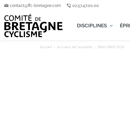
contact@ffc-bretagne.com
02.57.47.00.00
DISCIPLINES
ÉPR
Accueil
Au cœur de l'actualité
Bilan SRAV 2024