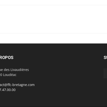
PROPOS
S
ue des Livaudières
0 Loudéac
act@ffc-bretagne.com
7.47.00.00