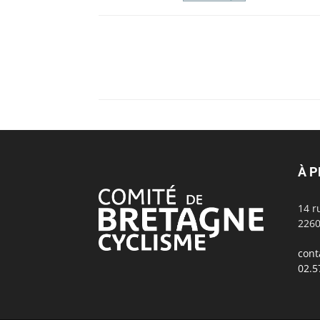
À 
14 r
2260
cont
02.5