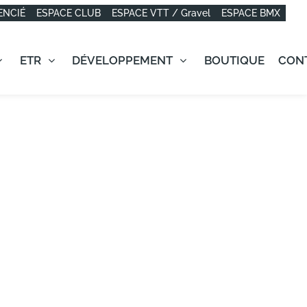
ENCIÉ
ESPACE CLUB
ESPACE VTT / Gravel
ESPACE BMX
ETR
DÉVELOPPEMENT
BOUTIQUE
CON