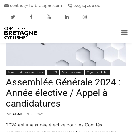
Accueil
Comités départementaux
CD 29
contact@ffc-bretagne.com
02.57.47.00.00
Comités départementaux
CD 29
Mise en avant
Vignettes CD29
Assemblée Générale 2024 :
Année élective / Appel à
candidatures
Par
CTD29
-
5 juin 2024
2024 est une année élective pour les Comités