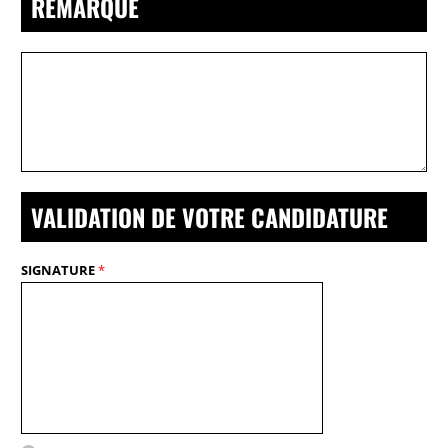
REMARQUE
P
A
R
A
G
R
A
P
H
E
VALIDATION DE VOTRE CANDIDATURE
SIGNATURE
*