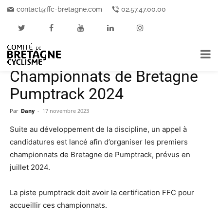
Accueil
Mise en avant
A la Une
contact@ffc-bretagne.com
02.57.47.00.00
Mise en avant
A la Une
Au cœur de l'actualité
Championnat régional
L'officiel
Disciplines
Pump track
Vignettes
Vignettes BMX
Vignettes VTT
Appel à candidatures –
Championnats de Bretagne
Pumptrack 2024
Par
Dany
-
17 novembre 2023
Suite au développement de la discipline, un appel à
candidatures est lancé afin d’organiser les premiers
championnats de Bretagne de Pumptrack, prévus en
juillet 2024.
La piste pumptrack doit avoir la certification FFC pour
accueillir ces championnats.