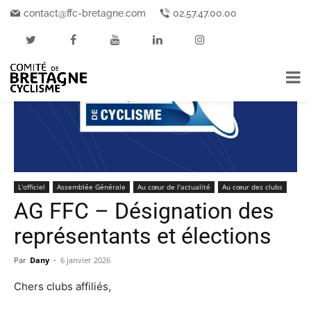
Accueil
L'officiel
Assemblée Générale
contact@ffc-bretagne.com
02.57.47.00.00
L'officiel
Assemblée Générale
Au cœur de l'actualité
Au cœur des clubs
AG FFC – Désignation des
représentants et élections
Par
Dany
-
6 janvier 2026
Chers clubs affiliés,