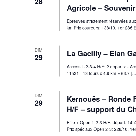
28
Agricole – Souveni
Epreuves strictement réservées aux 
km Prix coureurs: 138/10, 1er 28€ 
DIM
La Gacilly – Elan Ga
29
Access 1-2-3-4 H/F: 2 départs: - Ac
11h31 - 13 tours x 4.9 km = 63.7 […
DIM
Kernouës – Ronde Fi
29
H/F – support du C
Elite + Open 1-2-3 H/F: départ: 14h
Prix spéciaux Open 2-3: 228/10, 1