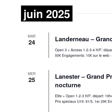
entrées
une
du
juin 2025
date.
formulaire
entraînera
l'actualisation
de
la
MAR
Landerneau – Grand 
liste
24
des
événements
Open 3 + Access 1-2-3-4 H/F: dépar
avec
50€ Engagements: 10€ sur le web - 
les
résultats
filtrés.
MER
Lanester – Grand Pri
25
nocturne
Elite + Open 1-2-3 H/F: départ: 19h
Prix spéciaux U19: 91/5, 1er 29€ E