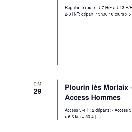
Régularité route - U7 H/F à U13 H
2-3 H/F: départ: 15h30 18 tours x 5
DIM
Plourin lès Morlai
29
Access Hommes
Access 3-4 H: 2 départs: - Access 3
x 6.3 km = 50.4 […]